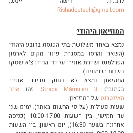
לרבנית רישה דייטש:
Rishadeutsch@gmail.com
המוזיאון היהודי
:
נמצא באחד משלושת בתי הכנסת ברובע היהודי
(השאר נהרסו במסגרת פינוי מקום לארמון
הפרלמנט ושדרת אונירי על ידי הרודן צ'אושסקו
בשנות השמונים).
המוזיאון נמצא לא רחוק מכיכר אונירי
בכתובת:
Strada Mămulari 3
. זהו
אתר
האינטרנט
של המוזיאון.
שעות פעילות (על פי הרשום באתר): ימים שני
עד חמישי, בין השעות 10:00-17:00 (כניסה
אחרונה בשעה 16:30), יום ראשון, בין השעות