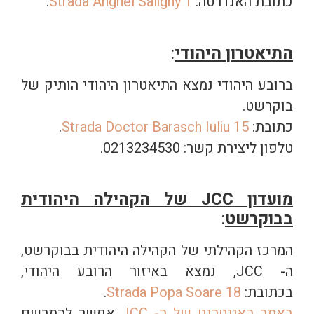
כתובת האנדרטה:
Strada Anghel Saligny 1
.
התיאטרון היהודי
:
ברובע היהודי נמצא התיאטרון היהודי הותיק של
בוקרשט.
כתובת:
Strada Doctor Barasch Iuliu 15
.
טלפון ליצירת קשר: 0213234530.
מועדון JCC של הקהילה היהודית
בבוקרשט
:
המרכז הקהילתי של הקהילה היהודית בבוקרשט,
ה- JCC, נמצא באיזור הרובע היהודי,
בכתובת:
Strada Popa Soare 18
.
באתר האינטרנט של ה- JCC
אפשר להתרשם