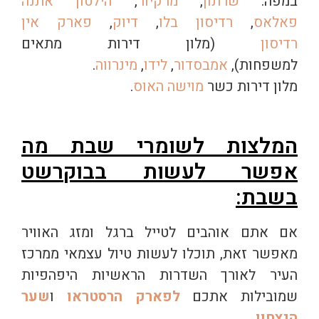
במפה:
שרתון
,
מרקיור
,
הילטון אתנה
פאלאס
,
רדיסון בלו
,
דיוק
,
פארק אין
רדיסון
(מלון דירות מתאים
למשפחות),
אמבסדור
,
לידו
,
מינרווה
.
מלון דירות כשר
מוישה האוס
.
המלצות לשומרי שבת מה
אפשר לעשות בבוקרשט
בשבת:
אם אתם אוהבים לטייל ברגל ומזג האוויר
מאפשר זאת, תוכלו לעשות טיול עצמאי ממרכז
העיר לאורך השדרות הראשיות היפהפיות
שמובילות אתכם
לפארק הרסטראו
ו
שער
הנצחון
.