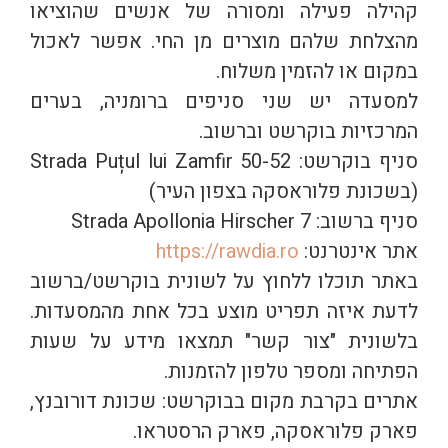
קהילה פעילה ומסורה של אנשים שהוציאו
מהצלחת שלהם מוצרים מן החי. אפשר לאכול
במקום או להזמין משלוח.
למסעדה יש שני סניפים ברומניה, בערים
המרכזיות בוקרשט וברשוב.
סניף בוקרשט: Strada Puțul lui Zamfir 50-52
(בשכונת פלוראסקה בצפון העיר)
סניף ברשוב: Strada Apollonia Hirscher 7
אתר אינטרנט:
https://rawdia.ro
באתר תוכלו ללחוץ על לשונית בוקרשט/ברשוב
לדעת איזה תפריט מוצע בכל אחת מהמסעדות.
בלשונית "צור קשר" תמצאו מידע על שעות
הפתיחה ומספר טלפון להזמנות.
אתרים בקרבת מקום בבוקרשט: שכונת דורובנץ,
פארק פלוראסקה, פארק הרסטראו.