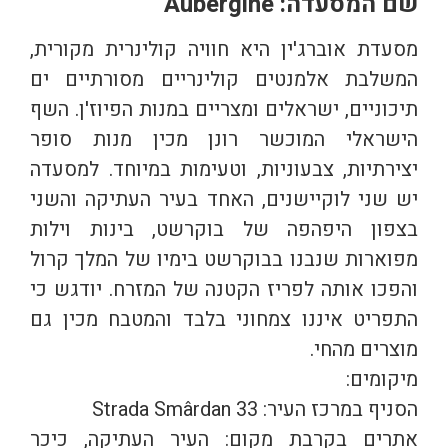
שם המסעדה: Aubergine
מסעדת אוברג'ין היא חוויה קולינרית מקורית,
המשלבת אלמנטים קולינריים מסורתיים ים
תיכוניים, ישראלים ומצריים במנות הפיוז'ן. השף
הישראלי המוכשר רונן מכין מנות סופר
יצירתיות, צבעוניות, וטעימות במיוחד. למסעדה
יש שני לוקיישנים, האחד בעיר העתיקה והשני
בצפון היפהפה של בוקרשט, בינות וילות
מפוארות שנבנו בבוקרשט בימיו של המלך קרול
והפכו אותה לפריז הקטנה של המזרח. יודגש כי
התפריט איננו צמחוני בלבד והמטבח מכין גם
מוצרים מהחי.
מיקומים:
הסניף במרכז העיר: Strada Smârdan 33
אתרים בקרבת מקום: העיר העתיקה, כיכר