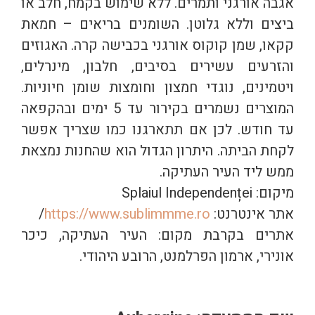
אגבה אורגני ותמרים. ללא שימוש בקמח, חלב או
ביצים וללא גלוטן. השומנים בריאים – חמאת
קקאו, שמן קוקוס אורגני בכבישה קרה. האגוזים
והזרעים עשירים בסיבים, חלבון, מינרלים,
ויטמינים, נוגדי חמצון וחומצות שומן חיוניות.
המוצרים נשמרים בקירור עד 5 ימים ובהקפאה
עד חודש. לכן אם תתארגנו כמו שצריך אפשר
לקחת הביתה. היתרון הגדול הוא שהחנות נמצאת
ממש ליד העיר העתיקה.
מיקום: Splaiul Independenței
אתר אינטרנט:
https://www.sublimmme.ro
/
אתרים בקרבת מקום: העיר העתיקה, כיכר
אונירי, ארמון הפרלמנט, הרובע היהודי.